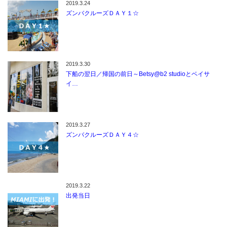
2019.3.24
ズンバクルーズＤＡＹ１☆
2019.3.30
下船の翌日／帰国の前日～Betsy@b2 studioとベイサ
イ…
2019.3.27
ズンバクルーズＤＡＹ４☆
2019.3.22
出発当日