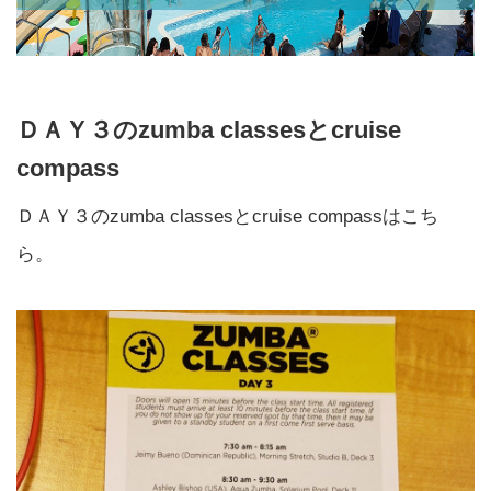
ＤＡＹ３のzumba classesとcruise
compass
ＤＡＹ３のzumba classesとcruise compassはこち
ら。